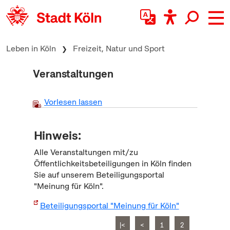
zum Inhalt springen
Leben in Köln
Freizeit, Natur und Sport
Veranstaltungen
Vorlesen lassen
Hinweis:
Alle Veranstaltungen mit/zu
Öffentlichkeitsbeteiligungen in Köln finden
Sie auf unserem Beteiligungsportal
"Meinung für Köln".
Beteiligungsportal "Meinung für Köln"
|<
<
1
2