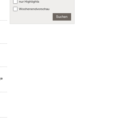
nur Highlights
Wochenendvorschau
Suchen
çe