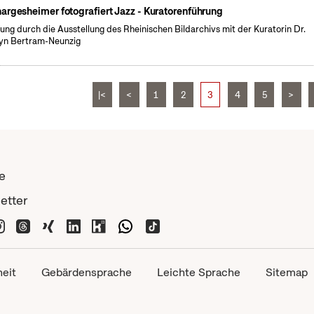
argesheimer fotografiert Jazz - Kuratorenführung
ung durch die Ausstellung des Rheinischen Bildarchivs mit der Kuratorin Dr.
yn Bertram-Neunzig
|<
<
1
2
3
4
5
>
e
etter
heit
Gebärdensprache
Leichte Sprache
Sitemap