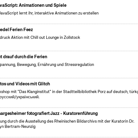
vaScript: Animationen und Spiele
JavaScript lernt ihr, interaktive Animationen zu erstellen
edel Ferien Feez
druck Aktion mit Chill out Lounge in Zollstock
t drauf durch die Ferien
pannung, Bewegung, Ernährung und Stressregulation
tos und Videos mit Glitch
shop mit "Das Klanginstitut" in der Stadtteilbibliothek Porz auf deutsch, türk
pусский/український.
argesheimer fotografiert Jazz - Kuratorenführung
ung durch die Ausstellung des Rheinischen Bildarchivs mit der Kuratorin Dr.
yn Bertram-Neunzig