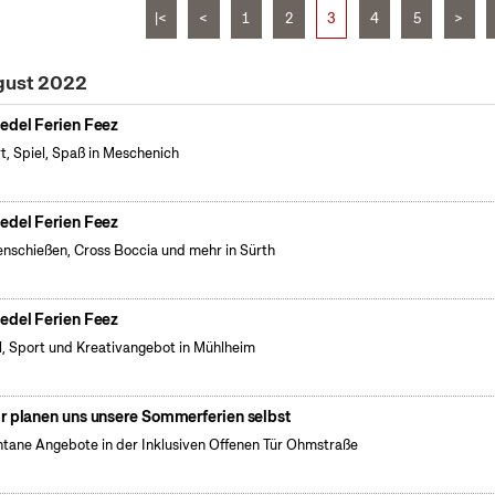
|<
<
1
2
3
4
5
>
gust 2022
edel Ferien Feez
t, Spiel, Spaß in Meschenich
edel Ferien Feez
nschießen, Cross Boccia und mehr in Sürth
edel Ferien Feez
l, Sport und Kreativangebot in Mühlheim
r planen uns unsere Sommerferien selbst
tane Angebote in der Inklusiven Offenen Tür Ohmstraße