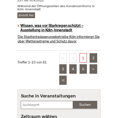
21.7.
bis
31.8.2022
Während der Öffnungszeiten des Kundenzentrums in
Köln-Innenstadt
Eintritt frei
Wissen, was vor Starkregen schützt –
Ausstellung in Köln-Innenstadt
Die Stadtentwässerungsbetriebe Köln informieren Sie
über Wetterextreme und Schutz davor
|<
<
1
2
Treffer 1–10 von 61
3
4
5
>
>|
Suche in Veranstaltungen
Suchen
Zeitraum wählen