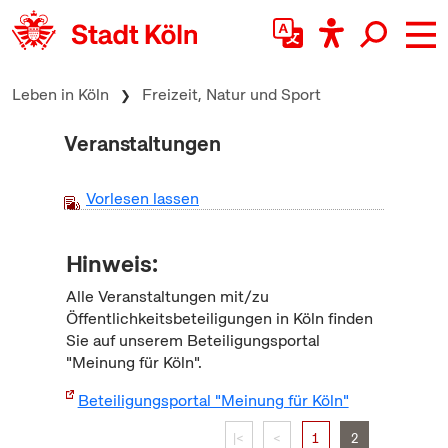
zum Inhalt springen
Leben in Köln
Freizeit, Natur und Sport
Veranstaltungen
Vorlesen lassen
Hinweis:
Alle Veranstaltungen mit/zu
Öffentlichkeitsbeteiligungen in Köln finden
Sie auf unserem Beteiligungsportal
"Meinung für Köln".
Beteiligungsportal "Meinung für Köln"
|<
<
1
2