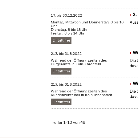
2.
1.7.
bis
30.12.2022
Montag, Mittwoch und Donnerstag, 8 bis 16
Auss
Uhr
Dienstag, 8 bis 18 Uhr
Freitag, 8 bis 14 Uhr
Eintritt frei
Wi
21.7.
bis
31.8.2022
Während der Öffnungszeiten des
Die 
Bürgeramts in Köln-Ehrenfeld
dav
Eintritt frei
Wi
21.7.
bis
31.8.2022
Während der Öffnungszeiten des
Die 
Kundenzentrums in Köln-Innenstadt
dav
Eintritt frei
Treffer 1–10 von 49