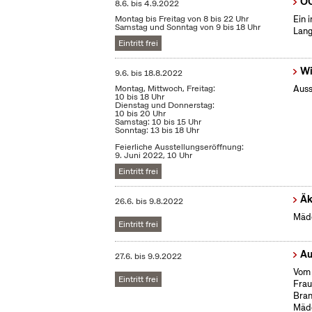
OC
8.6.
bis
4.9.2022
Montag bis Freitag von 8 bis 22 Uhr
Ein 
Samstag und Sonntag von 9 bis 18 Uhr
Lang
Eintritt frei
Wi
9.6.
bis
18.8.2022
Montag, Mittwoch, Freitag:
Auss
10 bis 18 Uhr
Dienstag und Donnerstag:
10 bis 20 Uhr
Samstag: 10 bis 15 Uhr
Sonntag: 13 bis 18 Uhr
Feierliche Ausstellungseröffnung:
9. Juni 2022, 10 Uhr
Eintritt frei
Äk
26.6.
bis
9.8.2022
Mädc
Eintritt frei
Au
27.6.
bis
9.9.2022
Vom 
Eintritt frei
Frau
Bran
Mäd