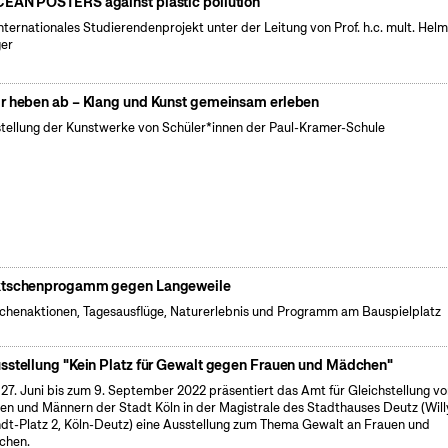
EAN POSTERS against plastic pollution
internationales Studierendenprojekt unter der Leitung von Prof. h.c. mult. Hel
er
r heben ab – Klang und Kunst gemeinsam erleben
tellung der Kunstwerke von Schüler*innen der Paul-Kramer-Schule
tschenprogamm gegen Langeweile
henaktionen, Tagesausflüge, Naturerlebnis und Programm am Bauspielplatz
sstellung "Kein Platz für Gewalt gegen Frauen und Mädchen"
27. Juni bis zum 9. September 2022 präsentiert das Amt für Gleichstellung v
en und Männern der Stadt Köln in der Magistrale des Stadthauses Deutz (Will
dt-Platz 2, Köln-Deutz) eine Ausstellung zum Thema Gewalt an Frauen und
chen.