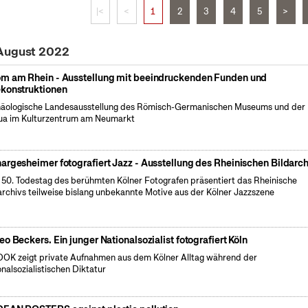
|<
<
1
2
3
4
5
>
 August 2022
m am Rhein - Ausstellung mit beeindruckenden Funden und
konstruktionen
äologische Landesausstellung des Römisch-Germanischen Museums und der
a im Kulturzentrum am Neumarkt
argesheimer fotografiert Jazz - Ausstellung des Rheinischen Bildarch
50. Todestag des berühmten Kölner Fotografen präsentiert das Rheinische
archivs teilweise bislang unbekannte Motive aus der Kölner Jazzszene
eo Beckers. Ein junger Nationalsozialist fotografiert Köln
OK zeigt private Aufnahmen aus dem Kölner Alltag während der
onalsozialistischen Diktatur