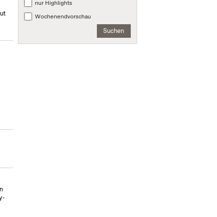
nur Highlights
mut
Wochenendvorschau
Suchen
on
y-