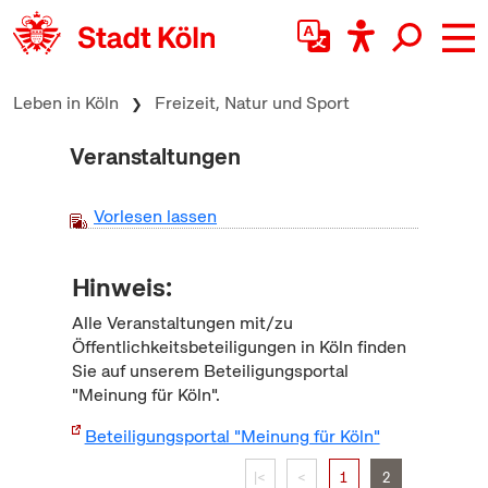
zum Inhalt springen
Leben in Köln
Freizeit, Natur und Sport
Veranstaltungen
Vorlesen lassen
Hinweis:
Alle Veranstaltungen mit/zu
Öffentlichkeitsbeteiligungen in Köln finden
Sie auf unserem Beteiligungsportal
"Meinung für Köln".
Beteiligungsportal "Meinung für Köln"
|<
<
1
2