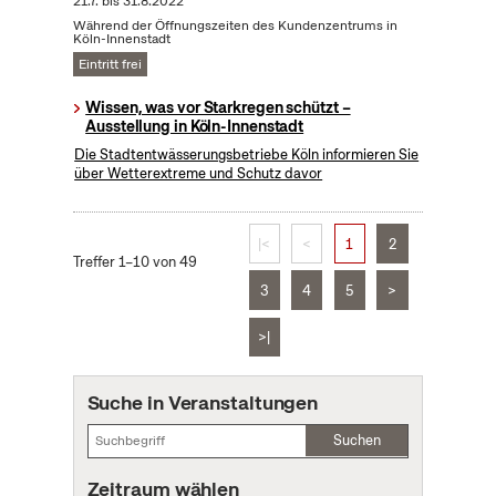
21.7.
bis
31.8.2022
Während der Öffnungszeiten des Kundenzentrums in
Köln-Innenstadt
Eintritt frei
Wissen, was vor Starkregen schützt –
Ausstellung in Köln-Innenstadt
Die Stadtentwässerungsbetriebe Köln informieren Sie
über Wetterextreme und Schutz davor
|<
<
1
2
Treffer 1–10 von 49
3
4
5
>
>|
Suche in Veranstaltungen
Suchen
Zeitraum wählen