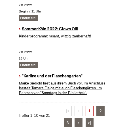
7.8.2022
Beginn: 11 Uhr
Eintritt frei
Sommer Köln 2022: Clown Olli
Kinderprogramm: rasant, witzig, zauberhaft!
7.8.2022
15 Uhr
Eintritt frei
"Karline und der Flaschengarten"
Maike Siebold liest aus ihrem Buch vor. Im Anschluss
bastelt Tamara Fleige mit euch Flaschengärten. Im
Rahmen von "Sonntags in der Bibliothek".
|<
<
1
2
Treffer 1–10 von 21
3
>
>|