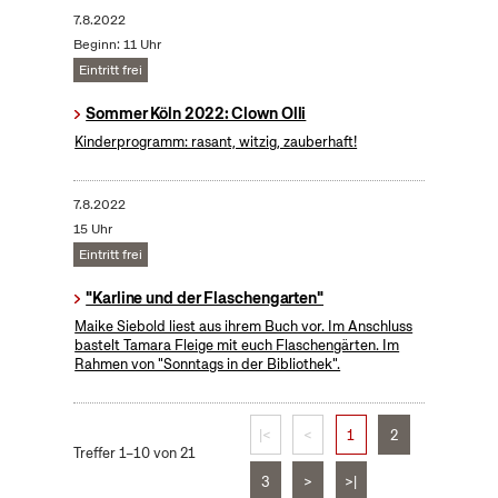
7.8.2022
Beginn: 11 Uhr
Eintritt frei
Sommer Köln 2022: Clown Olli
Kinderprogramm: rasant, witzig, zauberhaft!
7.8.2022
15 Uhr
Eintritt frei
"Karline und der Flaschengarten"
Maike Siebold liest aus ihrem Buch vor. Im Anschluss
bastelt Tamara Fleige mit euch Flaschengärten. Im
Rahmen von "Sonntags in der Bibliothek".
|<
<
1
2
Treffer 1–10 von 21
3
>
>|