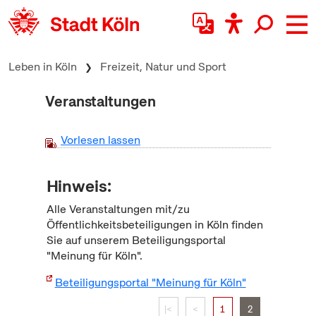
zum Inhalt springen
Leben in Köln
Freizeit, Natur und Sport
Veranstaltungen
Vorlesen lassen
Hinweis:
Alle Veranstaltungen mit/zu
Öffentlichkeitsbeteiligungen in Köln finden
Sie auf unserem Beteiligungsportal
"Meinung für Köln".
Beteiligungsportal "Meinung für Köln"
|<
<
1
2