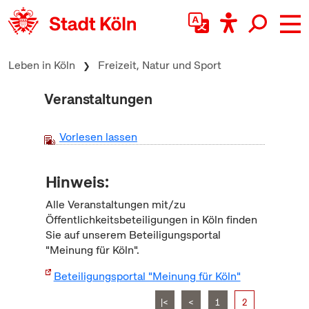
zum Inhalt springen
Leben in Köln
Freizeit, Natur und Sport
Veranstaltungen
Vorlesen lassen
Hinweis:
Alle Veranstaltungen mit/zu
Öffentlichkeitsbeteiligungen in Köln finden
Sie auf unserem Beteiligungsportal
"Meinung für Köln".
Beteiligungsportal "Meinung für Köln"
|<
<
1
2