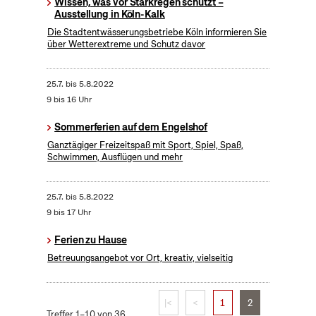
Wissen, was vor Starkregen schützt –
Ausstellung in Köln-Kalk
Die Stadtentwässerungsbetriebe Köln informieren Sie
über Wetterextreme und Schutz davor
25.7.
bis
5.8.2022
9 bis 16 Uhr
Sommerferien auf dem Engelshof
Ganztägiger Freizeitspaß mit Sport, Spiel, Spaß,
Schwimmen, Ausflügen und mehr
25.7.
bis
5.8.2022
9 bis 17 Uhr
Ferien zu Hause
Betreuungsangebot vor Ort, kreativ, vielseitig
|<
<
1
2
Treffer 1–10 von 36