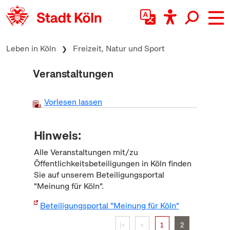
zum Inhalt springen
Leben in Köln
Freizeit, Natur und Sport
Veranstaltungen
Vorlesen lassen
Hinweis:
Alle Veranstaltungen mit/zu
Öffentlichkeitsbeteiligungen in Köln finden
Sie auf unserem Beteiligungsportal
"Meinung für Köln".
Beteiligungsportal "Meinung für Köln"
|<
<
1
2