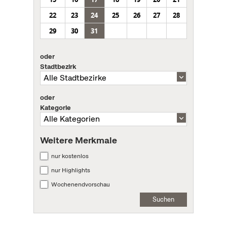
22
23
24
25
26
27
28
29
30
31
oder
Stadtbezirk
oder
Kategorie
Weitere Merkmale
nur kostenlos
nur Highlights
Wochenendvorschau
Suchen