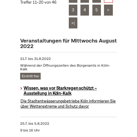
Treffer 11–20 von 46
3
4
5
>
>|
Veranstaltungen für Mittwochs August
2022
21.7.
bis
31.8.2022
Während der Öffnungszeiten des Bürgeramts in Köln-
Kalk
Eintritt frei
Wissen, was vor Starkregen schützt –
Ausstellung in Köln-Kalk
Die Stadtentwässerungsbetriebe Köln informieren Sie
über Wetterextreme und Schutz davor
25.7.
bis
5.8.2022
9 bis 16 Uhr