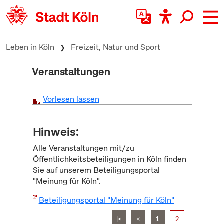
zum Inhalt springen
Leben in Köln
Freizeit, Natur und Sport
Veranstaltungen
Vorlesen lassen
Hinweis:
Alle Veranstaltungen mit/zu
Öffentlichkeitsbeteiligungen in Köln finden
Sie auf unserem Beteiligungsportal
"Meinung für Köln".
Beteiligungsportal "Meinung für Köln"
|<
<
1
2