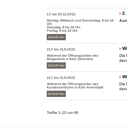
2.
1.7.
bis
30.12.2022
Montag, Mittwoch und Donnerstag, 8 bis 16
Auss
Uhr
Dienstag, 8 bis 18 Uhr
Freitag, 8 bis 14 Uhr
Eintritt frei
Wi
21.7.
bis
31.8.2022
Während der Öffnungszeiten des
Die 
Bürgeramts in Köln-Ehrenfeld
dav
Eintritt frei
Wi
21.7.
bis
31.8.2022
Während der Öffnungszeiten des
Die 
Kundenzentrums in Köln-Innenstadt
dav
Eintritt frei
Treffer 1–10 von 46