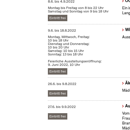
OC
8.6.
bis
4.9.2022
Montag bis Freitag von 8 bis 22 Uhr
Ein 
Samstag und Sonntag von 9 bis 18 Uhr
Lang
Eintritt frei
Wi
9.6.
bis
18.8.2022
Montag, Mittwoch, Freitag:
Auss
10 bis 18 Uhr
Dienstag und Donnerstag:
10 bis 20 Uhr
Samstag: 10 bis 15 Uhr
Sonntag: 13 bis 18 Uhr
Feierliche Ausstellungseröffnung:
9. Juni 2022, 10 Uhr
Eintritt frei
Äk
26.6.
bis
9.8.2022
Mädc
Eintritt frei
Au
27.6.
bis
9.9.2022
Vom 
Eintritt frei
Frau
Bran
Mäd