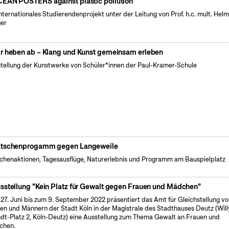
EAN POSTERS against plastic pollution
internationales Studierendenprojekt unter der Leitung von Prof. h.c. mult. Hel
er
r heben ab – Klang und Kunst gemeinsam erleben
tellung der Kunstwerke von Schüler*innen der Paul-Kramer-Schule
tschenprogamm gegen Langeweile
henaktionen, Tagesausflüge, Naturerlebnis und Programm am Bauspielplatz
sstellung "Kein Platz für Gewalt gegen Frauen und Mädchen"
27. Juni bis zum 9. September 2022 präsentiert das Amt für Gleichstellung v
en und Männern der Stadt Köln in der Magistrale des Stadthauses Deutz (Will
dt-Platz 2, Köln-Deutz) eine Ausstellung zum Thema Gewalt an Frauen und
chen.