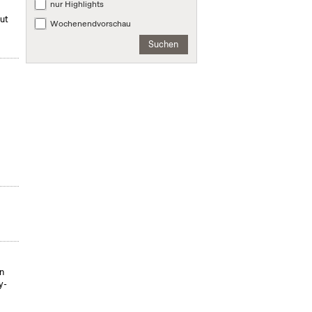
nur Highlights
mut
Wochenendvorschau
Suchen
on
y-