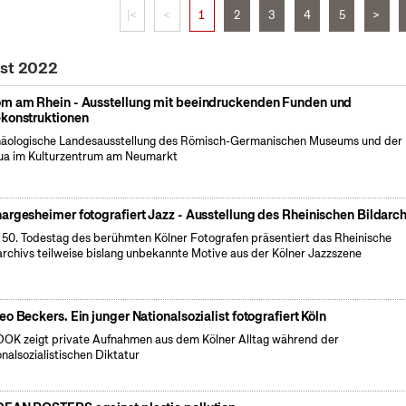
|<
<
1
2
3
4
5
>
ust 2022
m am Rhein - Ausstellung mit beeindruckenden Funden und
konstruktionen
äologische Landesausstellung des Römisch-Germanischen Museums und der
a im Kulturzentrum am Neumarkt
argesheimer fotografiert Jazz - Ausstellung des Rheinischen Bildarch
50. Todestag des berühmten Kölner Fotografen präsentiert das Rheinische
archivs teilweise bislang unbekannte Motive aus der Kölner Jazzszene
eo Beckers. Ein junger Nationalsozialist fotografiert Köln
OK zeigt private Aufnahmen aus dem Kölner Alltag während der
onalsozialistischen Diktatur