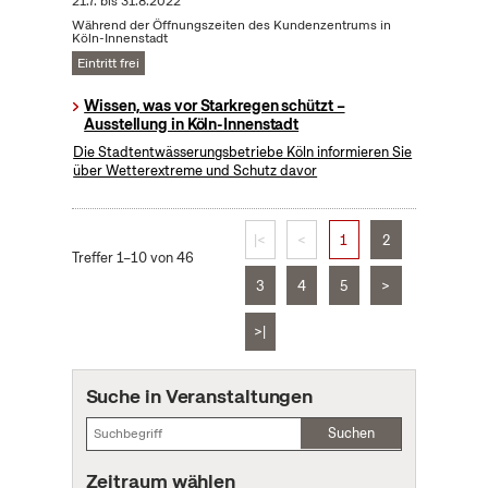
21.7.
bis
31.8.2022
Während der Öffnungszeiten des Kundenzentrums in
Köln-Innenstadt
Eintritt frei
Wissen, was vor Starkregen schützt –
Ausstellung in Köln-Innenstadt
Die Stadtentwässerungsbetriebe Köln informieren Sie
über Wetterextreme und Schutz davor
|<
<
1
2
Treffer 1–10 von 46
3
4
5
>
>|
Suche in Veranstaltungen
Suchen
Zeitraum wählen