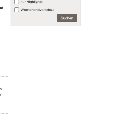
nur Highlights
mut
Wochenendvorschau
Suchen
on
y-