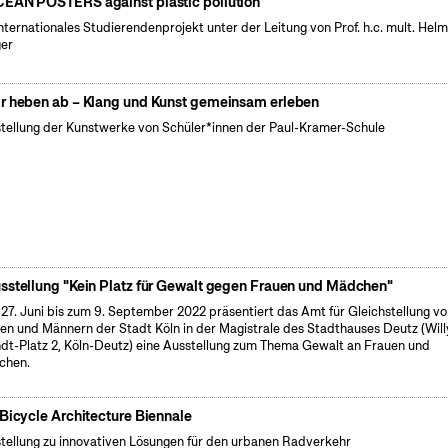
EAN POSTERS against plastic pollution
internationales Studierendenprojekt unter der Leitung von Prof. h.c. mult. Hel
er
r heben ab – Klang und Kunst gemeinsam erleben
tellung der Kunstwerke von Schüler*innen der Paul-Kramer-Schule
sstellung "Kein Platz für Gewalt gegen Frauen und Mädchen"
27. Juni bis zum 9. September 2022 präsentiert das Amt für Gleichstellung v
en und Männern der Stadt Köln in der Magistrale des Stadthauses Deutz (Will
dt-Platz 2, Köln-Deutz) eine Ausstellung zum Thema Gewalt an Frauen und
chen.
 Bicycle Architecture Biennale
tellung zu innovativen Lösungen für den urbanen Radverkehr