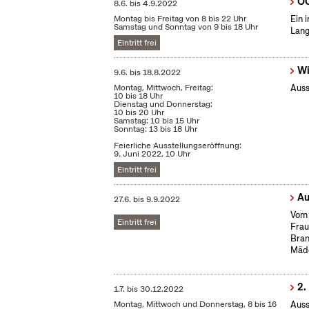
OC
8.6.
bis
4.9.2022
Montag bis Freitag von 8 bis 22 Uhr
Ein 
Samstag und Sonntag von 9 bis 18 Uhr
Lang
Eintritt frei
Wi
9.6.
bis
18.8.2022
Montag, Mittwoch, Freitag:
Auss
10 bis 18 Uhr
Dienstag und Donnerstag:
10 bis 20 Uhr
Samstag: 10 bis 15 Uhr
Sonntag: 13 bis 18 Uhr
Feierliche Ausstellungseröffnung:
9. Juni 2022, 10 Uhr
Eintritt frei
Au
27.6.
bis
9.9.2022
Vom 
Eintritt frei
Frau
Bran
Mäd
2.
1.7.
bis
30.12.2022
Montag, Mittwoch und Donnerstag, 8 bis 16
Auss