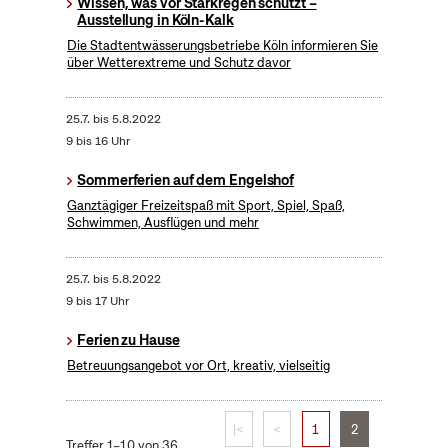
Wissen, was vor Starkregen schützt –
Ausstellung in Köln-Kalk
Die Stadtentwässerungsbetriebe Köln informieren Sie
über Wetterextreme und Schutz davor
25.7.
bis
5.8.2022
9 bis 16 Uhr
Sommerferien auf dem Engelshof
Ganztägiger Freizeitspaß mit Sport, Spiel, Spaß,
Schwimmen, Ausflügen und mehr
25.7.
bis
5.8.2022
9 bis 17 Uhr
Ferien zu Hause
Betreuungsangebot vor Ort, kreativ, vielseitig
|<
<
1
2
Treffer 1–10 von 36