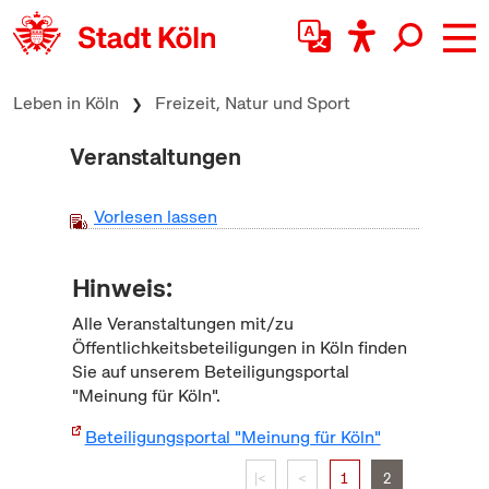
zum Inhalt springen
Leben in Köln
Freizeit, Natur und Sport
Veranstaltungen
Vorlesen lassen
Hinweis:
Alle Veranstaltungen mit/zu
Öffentlichkeitsbeteiligungen in Köln finden
Sie auf unserem Beteiligungsportal
"Meinung für Köln".
Beteiligungsportal "Meinung für Köln"
|<
<
1
2