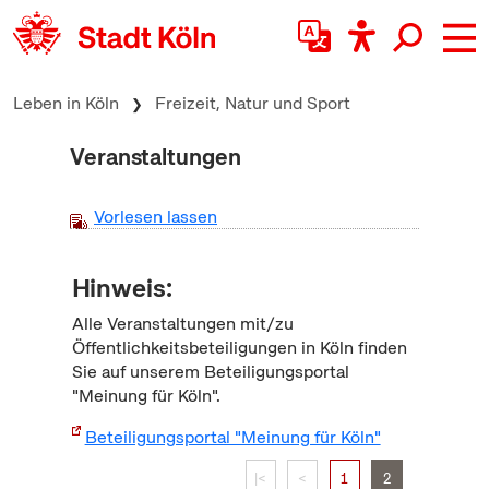
zum Inhalt springen
Leben in Köln
Freizeit, Natur und Sport
Veranstaltungen
Vorlesen lassen
Hinweis:
Alle Veranstaltungen mit/zu
Öffentlichkeitsbeteiligungen in Köln finden
Sie auf unserem Beteiligungsportal
"Meinung für Köln".
Beteiligungsportal "Meinung für Köln"
|<
<
1
2