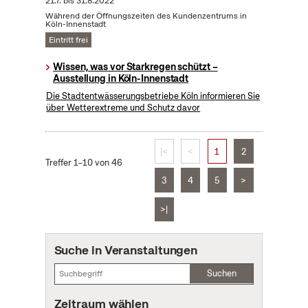
21.7.
bis
31.8.2022
Während der Öffnungszeiten des Kundenzentrums in
Köln-Innenstadt
Eintritt frei
Wissen, was vor Starkregen schützt –
Ausstellung in Köln-Innenstadt
Die Stadtentwässerungsbetriebe Köln informieren Sie
über Wetterextreme und Schutz davor
|<
<
1
2
Treffer 1–10 von 46
3
4
5
>
>|
Suche in Veranstaltungen
Suchen
Zeitraum wählen