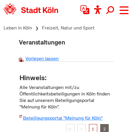
zum Inhalt springen
Leben in Köln
Freizeit, Natur und Sport
Veranstaltungen
Vorlesen lassen
Hinweis:
Alle Veranstaltungen mit/zu
Öffentlichkeitsbeteiligungen in Köln finden
Sie auf unserem Beteiligungsportal
"Meinung für Köln".
Beteiligungsportal "Meinung für Köln"
|<
<
1
2