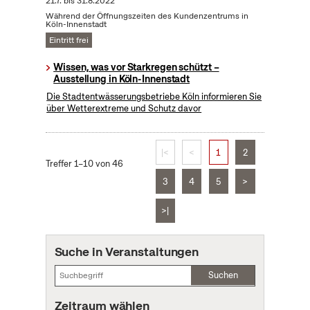
21.7.
bis
31.8.2022
Während der Öffnungszeiten des Kundenzentrums in
Köln-Innenstadt
Eintritt frei
Wissen, was vor Starkregen schützt –
Ausstellung in Köln-Innenstadt
Die Stadtentwässerungsbetriebe Köln informieren Sie
über Wetterextreme und Schutz davor
|<
<
1
2
Treffer 1–10 von 46
3
4
5
>
>|
Suche in Veranstaltungen
Suchen
Zeitraum wählen