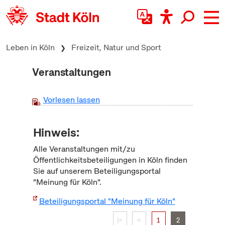
zum Inhalt springen
Leben in Köln
Freizeit, Natur und Sport
Veranstaltungen
Vorlesen lassen
Hinweis:
Alle Veranstaltungen mit/zu
Öffentlichkeitsbeteiligungen in Köln finden
Sie auf unserem Beteiligungsportal
"Meinung für Köln".
Beteiligungsportal "Meinung für Köln"
|<
<
1
2