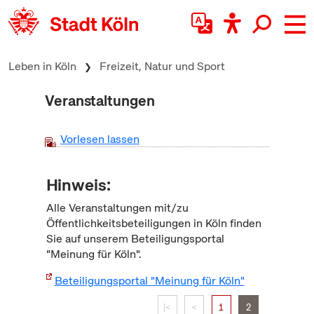
zum Inhalt springen
Leben in Köln
Freizeit, Natur und Sport
Veranstaltungen
Vorlesen lassen
Hinweis:
Alle Veranstaltungen mit/zu
Öffentlichkeitsbeteiligungen in Köln finden
Sie auf unserem Beteiligungsportal
"Meinung für Köln".
Beteiligungsportal "Meinung für Köln"
|<
<
1
2