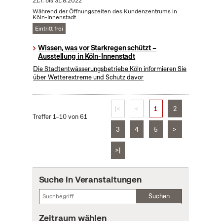
21.7.
bis
31.8.2022
Während der Öffnungszeiten des Kundenzentrums in
Köln-Innenstadt
Eintritt frei
Wissen, was vor Starkregen schützt –
Ausstellung in Köln-Innenstadt
Die Stadtentwässerungsbetriebe Köln informieren Sie
über Wetterextreme und Schutz davor
|<
<
1
2
Treffer 1–10 von 61
3
4
5
>
>|
Suche in Veranstaltungen
Suchen
Zeitraum wählen