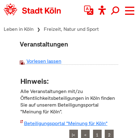
zum Inhalt springen
Leben in Köln
Freizeit, Natur und Sport
Veranstaltungen
Vorlesen lassen
Hinweis:
Alle Veranstaltungen mit/zu
Öffentlichkeitsbeteiligungen in Köln finden
Sie auf unserem Beteiligungsportal
"Meinung für Köln".
Beteiligungsportal "Meinung für Köln"
|<
<
1
2