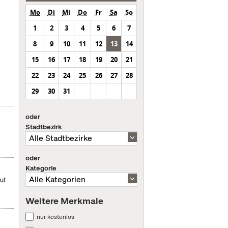
Mo
Di
Mi
Do
Fr
Sa
So
1
2
3
4
5
6
7
8
9
10
11
12
13
14
15
16
17
18
19
20
21
22
23
24
25
26
27
28
29
30
31
oder
Stadtbezirk
oder
Kategorie
mut
Weitere Merkmale
nur kostenlos