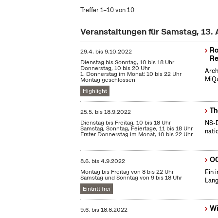
Treffer 1–10 von 10
Veranstaltungen für Samstag, 13.
Ro
29.4.
bis
9.10.2022
Re
Dienstag bis Sonntag, 10 bis 18 Uhr
Donnerstag, 10 bis 20 Uhr
Arch
1. Donnerstag im Monat: 10 bis 22 Uhr
MiQu
Montag geschlossen
Highlight
Th
25.5.
bis
18.9.2022
Dienstag bis Freitag, 10 bis 18 Uhr
NS-D
Samstag, Sonntag, Feiertage, 11 bis 18 Uhr
nati
Erster Donnerstag im Monat, 10 bis 22 Uhr
OC
8.6.
bis
4.9.2022
Montag bis Freitag von 8 bis 22 Uhr
Ein 
Samstag und Sonntag von 9 bis 18 Uhr
Lang
Eintritt frei
Wi
9.6.
bis
18.8.2022