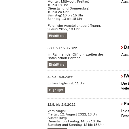
Montag, Mittwoch, Freitag:
Auss
10 bis 18 Uhr
Dienstag und Donnerstag:
10 bis 20 Uhr
Samstag: 10 bis 15 Uhr
Sonntag: 13 bis 18 Uhr
Feierliche Ausstellungseröffnung:
9. Juni 2022, 10 Uhr
Eintritt frei
Da
30.7.
bis
15.9.2022
Im Rahmen der Öffnungszeiten des
Auss
Botanischen Gartens
Eintritt frei
IW
4.
bis
14.8.2022
Einlass täglich ab 11 Uhr
Die 
viel
Highlight
Fa
12.8.
bis
2.9.2022
Vernissage:
In d
Freitag, 12. August 2022, 18 Uhr
Bere
Ausstellung:
Dienstag bis Freitag, 14 bis 18 Uhr
Samstag und Sonntag, 12 bis 18 Uhr