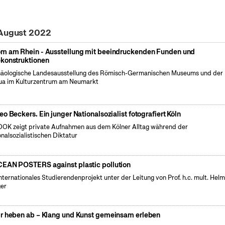
 August 2022
m am Rhein - Ausstellung mit beeindruckenden Funden und
konstruktionen
äologische Landesausstellung des Römisch-Germanischen Museums und der
a im Kulturzentrum am Neumarkt
eo Beckers. Ein junger Nationalsozialist fotografiert Köln
OK zeigt private Aufnahmen aus dem Kölner Alltag während der
onalsozialistischen Diktatur
EAN POSTERS against plastic pollution
internationales Studierendenprojekt unter der Leitung von Prof. h.c. mult. Hel
er
r heben ab – Klang und Kunst gemeinsam erleben