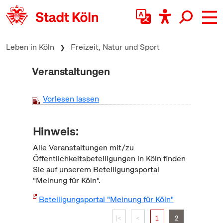
zum Inhalt springen
Leben in Köln
Freizeit, Natur und Sport
Veranstaltungen
Vorlesen lassen
Hinweis:
Alle Veranstaltungen mit/zu
Öffentlichkeitsbeteiligungen in Köln finden
Sie auf unserem Beteiligungsportal
"Meinung für Köln".
Beteiligungsportal "Meinung für Köln"
|<
<
1
2