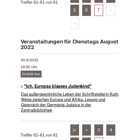
Treffer 61–61 von 61
5
6
7
>
>|
Veranstaltungen für Dienstags August
2022
30.8.2022
19:30 Uhr
Eintritt frei
"Ich, Europas blasses Judenkind"
Das außergewöhnliche Leben der Schriftstellerin Ruth
Weiss zwischen Europa und Afrika. Lesung und
Gespräch der Germania Judaica in der
Zentralbibliothek
|<
<
3
4
Treffer 61–61 von 61