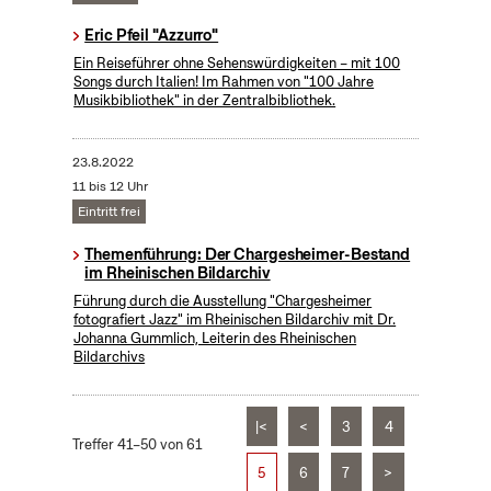
Eric Pfeil "Azzurro"
Ein Reiseführer ohne Sehenswürdigkeiten – mit 100
Songs durch Italien! Im Rahmen von "100 Jahre
Musikbibliothek" in der Zentralbibliothek.
23.8.2022
11 bis 12 Uhr
Eintritt frei
Themenführung: Der Chargesheimer-Bestand
im Rheinischen Bildarchiv
Führung durch die Ausstellung "Chargesheimer
fotografiert Jazz" im Rheinischen Bildarchiv mit Dr.
Johanna Gummlich, Leiterin des Rheinischen
Bildarchivs
|<
<
3
4
Treffer 41–50 von 61
5
6
7
>