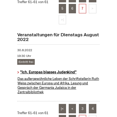
Treffer 61–61 von 61
5
6
7
>
>|
Veranstaltungen für Dienstags August
2022
30.8.2022
19:30 Uhr
Eintritt frei
"Ich, Europas blasses Judenkind"
Das außergewöhnliche Leben der Schriftstellerin Ruth
Weiss zwischen Europa und Afrika. Lesung und
Gespräch der Germania Judaica in der
Zentralbibliothek
|<
<
3
4
Treffer 61–61 von 61