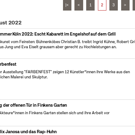
|<
<
1
2
3
>
gust 2022
mmer Köln 2022: Escht Kabarett im Engelshof auf dem Grill
nkunst vom Feinsten: Bühnenköbes Christian B. treibt Ingrid Kühne, Robert Gri
us Jung und Eva Eiselt grausam aber gerecht zu Hochleistungen an.
rbenfest
er Ausstellung "FARBENFEST" zeigen 12 Künstler*innen ihre Werke aus den
ichen Malerei und Skulptur.
g der offenen Tür in Finkens Garten
Akteure*innen in Finkens Garten stellen sich und ihre Arbeit vor
lix Janosa und das Rap-Huhn