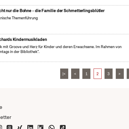
cht nur die Bohne - die Familie der Schmetterlingsblütler
nische Themenführung
chards Kindermusikladen
k mit Groove und Herz für Kinder und deren Erwachsene. Im Rahmen von
ntags in der Bibliothek".
|<
<
1
2
3
>
e
etter