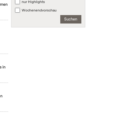
nur Highlights
ahmen
Wochenendvorschau
Suchen
s in
en