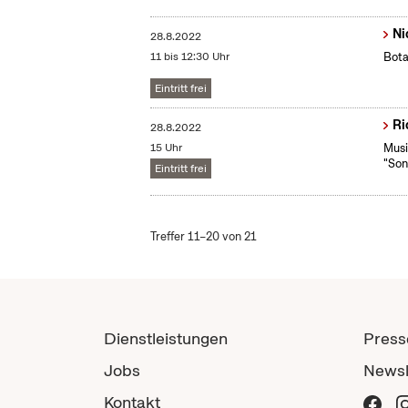
Ni
28.8.2022
11 bis 12:30 Uhr
Bota
Eintritt frei
Ri
28.8.2022
15 Uhr
Musi
"Son
Eintritt frei
Treffer 11–20 von 21
Dienstleistungen
Press
Jobs
Newsl
Kontakt