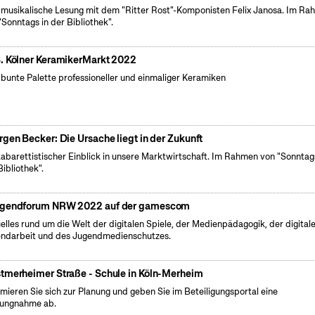
 musikalische Lesung mit dem "Ritter Rost"-Komponisten Felix Janosa. Im R
"Sonntags in der Bibliothek".
. Kölner KeramikerMarkt 2022
 bunte Palette professioneller und einmaliger Keramiken
rgen Becker: Die Ursache liegt in der Zukunft
kabarettistischer Einblick in unsere Marktwirtschaft. Im Rahmen von "Sonntag
Bibliothek".
gendforum NRW 2022 auf der gamescom
elles rund um die Welt der digitalen Spiele, der Medienpädagogik, der digital
ndarbeit und des Jugendmedienschutzes.
tmerheimer Straße - Schule in Köln-Merheim
rmieren Sie sich zur Planung und geben Sie im Beteiligungsportal eine
lungnahme ab.