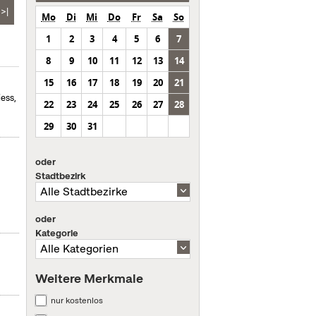
>|
Mo
Di
Mi
Do
Fr
Sa
So
1
2
3
4
5
6
7
8
9
10
11
12
13
14
15
16
17
18
19
20
21
ess,
22
23
24
25
26
27
28
29
30
31
oder
Stadtbezirk
oder
Kategorie
Weitere Merkmale
nur kostenlos