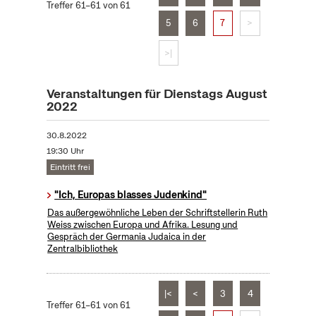
Treffer 61–61 von 61
5
6
7
>
>|
Veranstaltungen für Dienstags August
2022
30.8.2022
19:30 Uhr
Eintritt frei
"Ich, Europas blasses Judenkind"
Das außergewöhnliche Leben der Schriftstellerin Ruth
Weiss zwischen Europa und Afrika. Lesung und
Gespräch der Germania Judaica in der
Zentralbibliothek
|<
<
3
4
Treffer 61–61 von 61