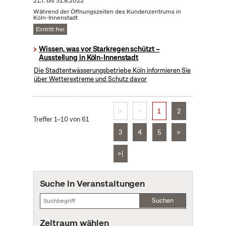
21.7.
bis
31.8.2022
Während der Öffnungszeiten des Kundenzentrums in
Köln-Innenstadt
Eintritt frei
Wissen, was vor Starkregen schützt –
Ausstellung in Köln-Innenstadt
Die Stadtentwässerungsbetriebe Köln informieren Sie
über Wetterextreme und Schutz davor
|<
<
1
2
Treffer 1–10 von 61
3
4
5
>
>|
Suche in Veranstaltungen
Suchen
Zeitraum wählen