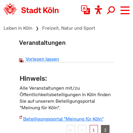
zum Inhalt springen
Leben in Köln
Freizeit, Natur und Sport
Veranstaltungen
Vorlesen lassen
Hinweis:
Alle Veranstaltungen mit/zu
Öffentlichkeitsbeteiligungen in Köln finden
Sie auf unserem Beteiligungsportal
"Meinung für Köln".
Beteiligungsportal "Meinung für Köln"
|<
<
1
2