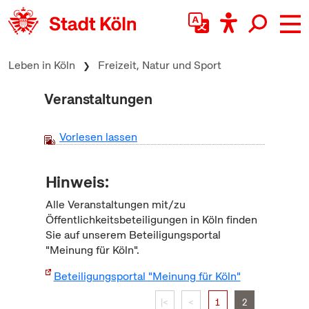
zum Inhalt springen
Leben in Köln
Freizeit, Natur und Sport
Veranstaltungen
Vorlesen lassen
Hinweis:
Alle Veranstaltungen mit/zu
Öffentlichkeitsbeteiligungen in Köln finden
Sie auf unserem Beteiligungsportal
"Meinung für Köln".
Beteiligungsportal "Meinung für Köln"
|<
<
1
2