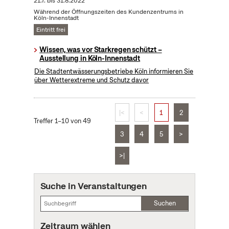
21.7.
bis
31.8.2022
Während der Öffnungszeiten des Kundenzentrums in
Köln-Innenstadt
Eintritt frei
Wissen, was vor Starkregen schützt –
Ausstellung in Köln-Innenstadt
Die Stadtentwässerungsbetriebe Köln informieren Sie
über Wetterextreme und Schutz davor
|<
<
1
2
Treffer 1–10 von 49
3
4
5
>
>|
Suche in Veranstaltungen
Suchen
Zeitraum wählen