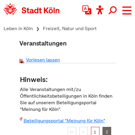
zum Inhalt springen
Leben in Köln
Freizeit, Natur und Sport
Veranstaltungen
Vorlesen lassen
Hinweis:
Alle Veranstaltungen mit/zu
Öffentlichkeitsbeteiligungen in Köln finden
Sie auf unserem Beteiligungsportal
"Meinung für Köln".
Beteiligungsportal "Meinung für Köln"
|<
<
1
2