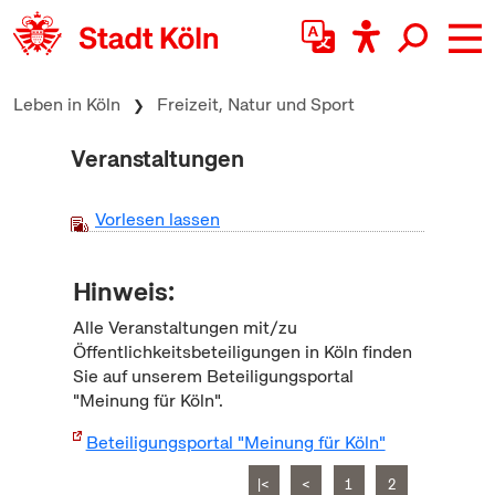
zum Inhalt springen
Leben in Köln
Freizeit, Natur und Sport
Veranstaltungen
Vorlesen lassen
Hinweis:
Alle Veranstaltungen mit/zu
Öffentlichkeitsbeteiligungen in Köln finden
Sie auf unserem Beteiligungsportal
"Meinung für Köln".
Beteiligungsportal "Meinung für Köln"
|<
<
1
2