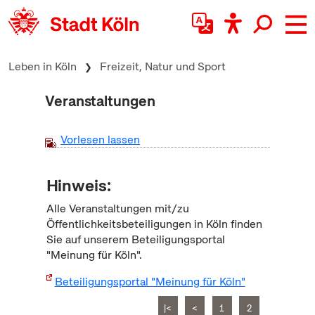
zum Inhalt springen
Leben in Köln
Freizeit, Natur und Sport
Veranstaltungen
Vorlesen lassen
Hinweis:
Alle Veranstaltungen mit/zu
Öffentlichkeitsbeteiligungen in Köln finden
Sie auf unserem Beteiligungsportal
"Meinung für Köln".
Beteiligungsportal "Meinung für Köln"
|<
<
1
2