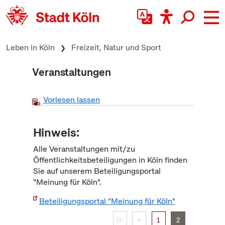
zum Inhalt springen
Leben in Köln
Freizeit, Natur und Sport
Veranstaltungen
Vorlesen lassen
Hinweis:
Alle Veranstaltungen mit/zu
Öffentlichkeitsbeteiligungen in Köln finden
Sie auf unserem Beteiligungsportal
"Meinung für Köln".
Beteiligungsportal "Meinung für Köln"
|<
<
1
2