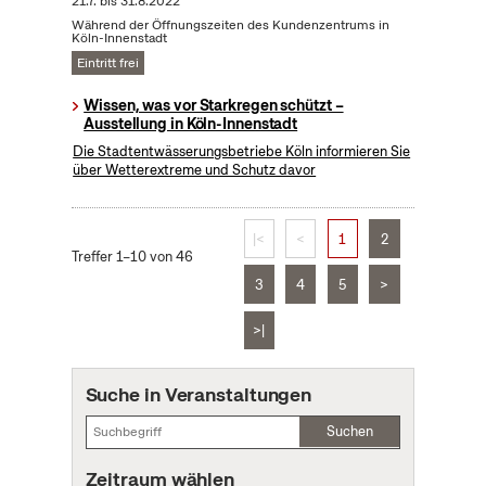
21.7.
bis
31.8.2022
Während der Öffnungszeiten des Kundenzentrums in
Köln-Innenstadt
Eintritt frei
Wissen, was vor Starkregen schützt –
Ausstellung in Köln-Innenstadt
Die Stadtentwässerungsbetriebe Köln informieren Sie
über Wetterextreme und Schutz davor
|<
<
1
2
Treffer 1–10 von 46
3
4
5
>
>|
Suche in Veranstaltungen
Suchen
Zeitraum wählen