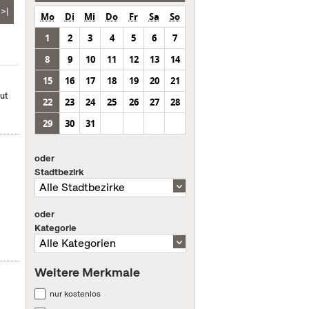
>|
Mo
Di
Mi
Do
Fr
Sa
So
1
2
3
4
5
6
7
8
9
10
11
12
13
14
15
16
17
18
19
20
21
mut
22
23
24
25
26
27
28
29
30
31
oder
Stadtbezirk
oder
Kategorie
Weitere Merkmale
nur kostenlos