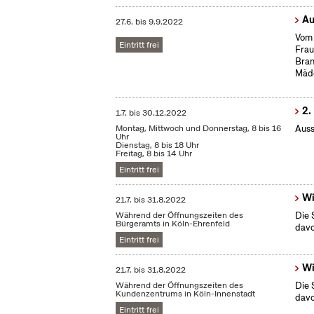
Au
27.6.
bis
9.9.2022
Vom 
Eintritt frei
Frau
Bran
Mäd
2.
1.7.
bis
30.12.2022
Montag, Mittwoch und Donnerstag, 8 bis 16
Auss
Uhr
Dienstag, 8 bis 18 Uhr
Freitag, 8 bis 14 Uhr
Eintritt frei
Wi
21.7.
bis
31.8.2022
Während der Öffnungszeiten des
Die 
Bürgeramts in Köln-Ehrenfeld
dav
Eintritt frei
Wi
21.7.
bis
31.8.2022
Während der Öffnungszeiten des
Die 
Kundenzentrums in Köln-Innenstadt
dav
Eintritt frei