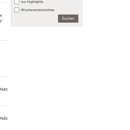
nur Highlights
Wochenendvorschau
on
Suchen
y-
chutz
chutz