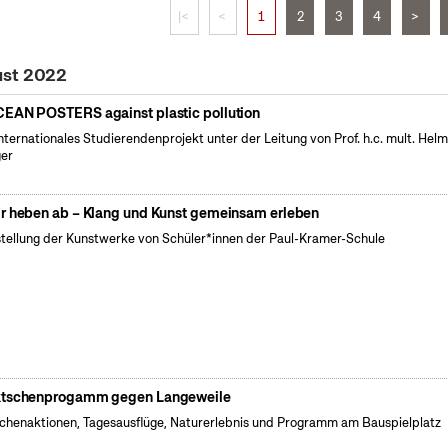
|<
<
1
2
3
4
>
ust 2022
EAN POSTERS against plastic pollution
internationales Studierendenprojekt unter der Leitung von Prof. h.c. mult. Hel
er
r heben ab – Klang und Kunst gemeinsam erleben
tellung der Kunstwerke von Schüler*innen der Paul-Kramer-Schule
tschenprogamm gegen Langeweile
henaktionen, Tagesausflüge, Naturerlebnis und Programm am Bauspielplatz