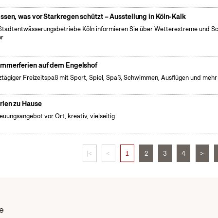
ssen, was vor Starkregen schützt – Ausstellung in Köln-Kalk
Stadtentwässerungsbetriebe Köln informieren Sie über Wetterextreme und S
or
mmerferien auf dem Engelshof
tägiger Freizeitspaß mit Sport, Spiel, Spaß, Schwimmen, Ausflügen und mehr
rien zu Hause
euungsangebot vor Ort, kreativ, vielseitig
|<
<
1
2
3
4
>
e