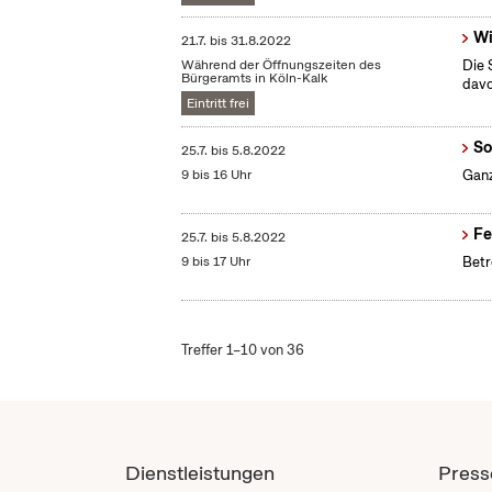
Wi
21.7.
bis
31.8.2022
Während der Öffnungszeiten des
Die 
Bürgeramts in Köln-Kalk
dav
Eintritt frei
So
25.7.
bis
5.8.2022
9 bis 16 Uhr
Ganz
Fe
25.7.
bis
5.8.2022
9 bis 17 Uhr
Betr
Treffer 1–10 von 36
Dienstleistungen
Press