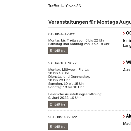
Treffer 1–10 von 36
Veranstaltungen für Montags Aug
OC
8.6.
bis
4.9.2022
Montag bis Freitag von 8 bis 22 Uhr
Ein 
Samstag und Sonntag von 9 bis 18 Uhr
Lang
Eintritt frei
Wi
9.6.
bis
18.8.2022
Montag, Mittwoch, Freitag:
Auss
10 bis 18 Uhr
Dienstag und Donnerstag:
10 bis 20 Uhr
Samstag: 10 bis 15 Uhr
Sonntag: 13 bis 18 Uhr
Feierliche Ausstellungseröffnung:
9. Juni 2022, 10 Uhr
Eintritt frei
Äk
26.6.
bis
9.8.2022
Mädc
Eintritt frei