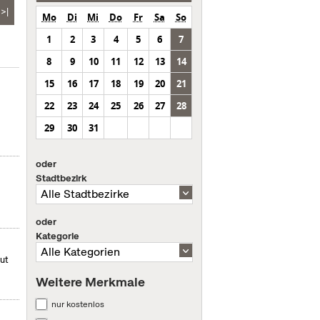
>|
Mo
Di
Mi
Do
Fr
Sa
So
1
2
3
4
5
6
7
8
9
10
11
12
13
14
15
16
17
18
19
20
21
22
23
24
25
26
27
28
29
30
31
oder
Stadtbezirk
oder
Kategorie
mut
Weitere Merkmale
nur kostenlos