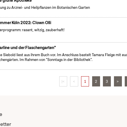
e grüne Apotheke
ung zu Arznei- und Heilpflanzen im Botanischen Garten
mmer Köln 2022: Clown Olli
erprogramm: rasant, witzig, zauberhaft!
arline und der Flaschengarten"
e Siebold liest aus ihrem Buch vor. Im Anschluss bastelt Tamara Fleige mit eu
chengärten. Im Rahmen von "Sonntags in der Bibliothek".
|<
<
1
2
3
>
e
etter