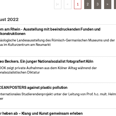
|<
<
1
2
3
>
gust 2022
m am Rhein - Ausstellung mit beeindruckenden Funden und
konstruktionen
äologische Landesausstellung des Römisch-Germanischen Museums und der
a im Kulturzentrum am Neumarkt
eo Beckers. Ein junger Nationalsozialist fotografiert Köln
OK zeigt private Aufnahmen aus dem Kölner Alltag während der
onalsozialistischen Diktatur
EAN POSTERS against plastic pollution
internationales Studierendenprojekt unter der Leitung von Prof. h.c. mult. Hel
er
r heben ab – Klang und Kunst gemeinsam erleben