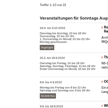
Treffer 1–10 von 21
Veranstaltungen für Sonntags Au
Ro
29.4.
bis
9.10.2022
Re
Dienstag bis Sonntag, 10 bis 18 Uhr
Donnerstag, 10 bis 20 Uhr
Arch
1. Donnerstag im Monat: 10 bis 22 Uhr
MiQu
Montag geschlossen
Highlight
Th
25.5.
bis
18.9.2022
Dienstag bis Freitag, 10 bis 18 Uhr
NS-D
Samstag, Sonntag, Feiertage, 11 bis 18 Uhr
nati
Erster Donnerstag im Monat, 10 bis 22 Uhr
OC
8.6.
bis
4.9.2022
Montag bis Freitag von 8 bis 22 Uhr
Ein 
Samstag und Sonntag von 9 bis 18 Uhr
Lang
Eintritt frei
Wi
9.6.
bis
18.8.2022