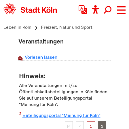
zum Inhalt springen
Leben in Köln
Freizeit, Natur und Sport
Veranstaltungen
Vorlesen lassen
Hinweis:
Alle Veranstaltungen mit/zu
Öffentlichkeitsbeteiligungen in Köln finden
Sie auf unserem Beteiligungsportal
"Meinung für Köln".
Beteiligungsportal "Meinung für Köln"
|<
<
1
2