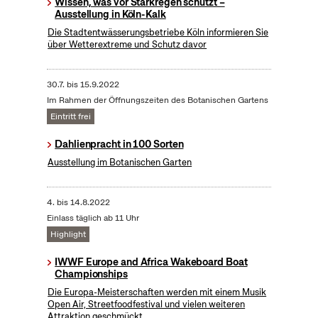
Wissen, was vor Starkregen schützt –
Ausstellung in Köln-Kalk
Die Stadtentwässerungsbetriebe Köln informieren Sie
über Wetterextreme und Schutz davor
30.7.
bis
15.9.2022
Im Rahmen der Öffnungszeiten des Botanischen Gartens
Eintritt frei
Dahlienpracht in 100 Sorten
Ausstellung im Botanischen Garten
4.
bis
14.8.2022
Einlass täglich ab 11 Uhr
Highlight
IWWF Europe and Africa Wakeboard Boat
Championships
Die Europa-Meisterschaften werden mit einem Musik
Open Air, Streetfoodfestival und vielen weiteren
Attraktion geschmückt.