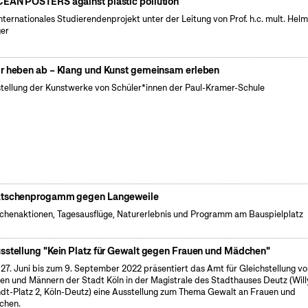
EAN POSTERS against plastic pollution
internationales Studierendenprojekt unter der Leitung von Prof. h.c. mult. Hel
er
r heben ab – Klang und Kunst gemeinsam erleben
tellung der Kunstwerke von Schüler*innen der Paul-Kramer-Schule
tschenprogamm gegen Langeweile
henaktionen, Tagesausflüge, Naturerlebnis und Programm am Bauspielplatz
sstellung "Kein Platz für Gewalt gegen Frauen und Mädchen"
27. Juni bis zum 9. September 2022 präsentiert das Amt für Gleichstellung v
en und Männern der Stadt Köln in der Magistrale des Stadthauses Deutz (Will
dt-Platz 2, Köln-Deutz) eine Ausstellung zum Thema Gewalt an Frauen und
chen.