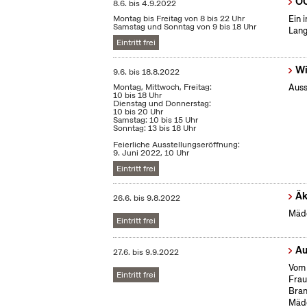
OC
8.6.
bis
4.9.2022
Montag bis Freitag von 8 bis 22 Uhr
Ein 
Samstag und Sonntag von 9 bis 18 Uhr
Lang
Eintritt frei
Wi
9.6.
bis
18.8.2022
Montag, Mittwoch, Freitag:
Auss
10 bis 18 Uhr
Dienstag und Donnerstag:
10 bis 20 Uhr
Samstag: 10 bis 15 Uhr
Sonntag: 13 bis 18 Uhr
Feierliche Ausstellungseröffnung:
9. Juni 2022, 10 Uhr
Eintritt frei
Äk
26.6.
bis
9.8.2022
Mädc
Eintritt frei
Au
27.6.
bis
9.9.2022
Vom 
Eintritt frei
Frau
Bran
Mäd