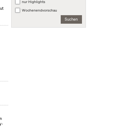
nur Highlights
mut
Wochenendvorschau
Suchen
on
y-