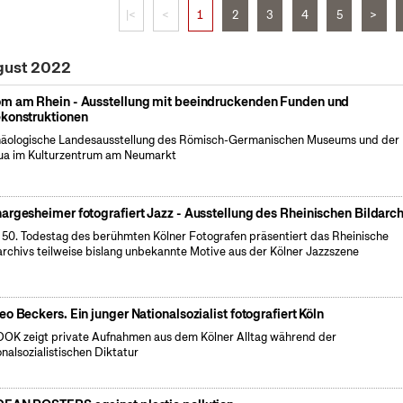
|<
<
1
2
3
4
5
>
gust 2022
m am Rhein - Ausstellung mit beeindruckenden Funden und
konstruktionen
äologische Landesausstellung des Römisch-Germanischen Museums und der
a im Kulturzentrum am Neumarkt
argesheimer fotografiert Jazz - Ausstellung des Rheinischen Bildarch
50. Todestag des berühmten Kölner Fotografen präsentiert das Rheinische
archivs teilweise bislang unbekannte Motive aus der Kölner Jazzszene
eo Beckers. Ein junger Nationalsozialist fotografiert Köln
OK zeigt private Aufnahmen aus dem Kölner Alltag während der
onalsozialistischen Diktatur