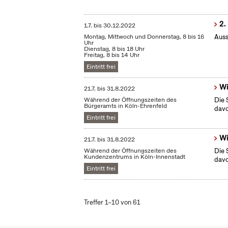
2.
1.7.
bis
30.12.2022
Montag, Mittwoch und Donnerstag, 8 bis 16
Auss
Uhr
Dienstag, 8 bis 18 Uhr
Freitag, 8 bis 14 Uhr
Eintritt frei
Wi
21.7.
bis
31.8.2022
Während der Öffnungszeiten des
Die 
Bürgeramts in Köln-Ehrenfeld
dav
Eintritt frei
Wi
21.7.
bis
31.8.2022
Während der Öffnungszeiten des
Die 
Kundenzentrums in Köln-Innenstadt
dav
Eintritt frei
Treffer 1–10 von 61