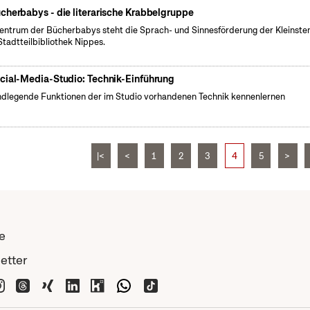
cherbabys - die literarische Krabbelgruppe
entrum der Bücherbabys steht die Sprach- und Sinnesförderung der Kleinsten 
Stadtteilbibliothek Nippes.
cial-Media-Studio: Technik-Einführung
dlegende Funktionen der im Studio vorhandenen Technik kennenlernen
|<
<
1
2
3
4
5
>
e
etter