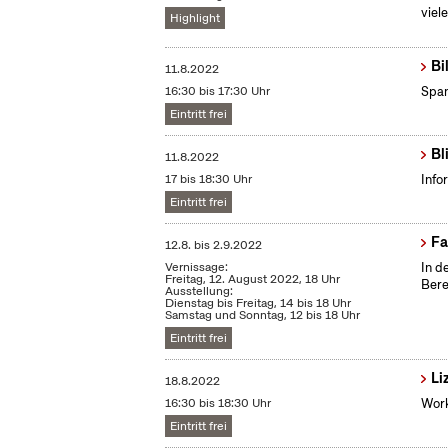
viel
Highlight
Bi
11.8.2022
16:30 bis 17:30 Uhr
Span
Eintritt frei
Bl
11.8.2022
17 bis 18:30 Uhr
Info
Eintritt frei
Fa
12.8.
bis
2.9.2022
Vernissage:
In d
Freitag, 12. August 2022, 18 Uhr
Bere
Ausstellung:
Dienstag bis Freitag, 14 bis 18 Uhr
Samstag und Sonntag, 12 bis 18 Uhr
Eintritt frei
Li
18.8.2022
16:30 bis 18:30 Uhr
Work
Eintritt frei