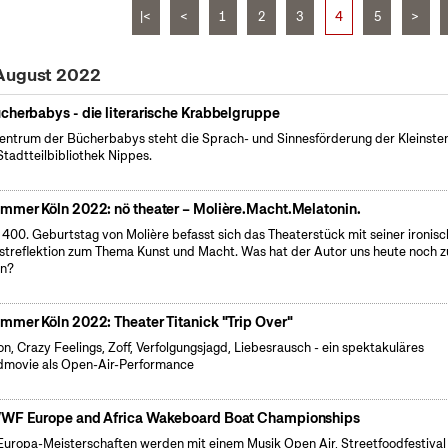
|<
<
1
2
3
4
5
>
 August 2022
cherbabys - die literarische Krabbelgruppe
entrum der Bücherbabys steht die Sprach- und Sinnesförderung der Kleinsten 
Stadtteilbibliothek Nippes.
mmer Köln 2022: nö theater – Molière.Macht.Melatonin.
400. Geburtstag von Molière befasst sich das Theaterstück mit seiner ironis
streflektion zum Thema Kunst und Macht. Was hat der Autor uns heute noch z
en?
mmer Köln 2022: Theater Titanick "Trip Over"
on, Crazy Feelings, Zoff, Verfolgungsjagd, Liebesrausch - ein spektakuläres
movie als Open-Air-Performance
WF Europe and Africa Wakeboard Boat Championships
Europa-Meisterschaften werden mit einem Musik Open Air, Streetfoodfestival