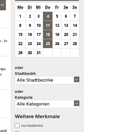
>|
Mo
Di
Mi
Do
Fr
Sa
So
1
2
3
4
5
6
7
8
9
10
11
12
13
14
15
16
17
18
19
20
21
- in
22
23
24
25
26
27
28
29
30
31
oder
chen
Stadtbezirk
u
oder
Kategorie
Weitere Merkmale
nur kostenlos
 und