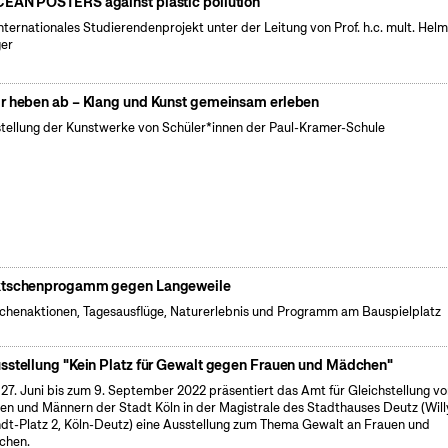
EAN POSTERS against plastic pollution
internationales Studierendenprojekt unter der Leitung von Prof. h.c. mult. Hel
er
r heben ab – Klang und Kunst gemeinsam erleben
tellung der Kunstwerke von Schüler*innen der Paul-Kramer-Schule
tschenprogamm gegen Langeweile
henaktionen, Tagesausflüge, Naturerlebnis und Programm am Bauspielplatz
sstellung "Kein Platz für Gewalt gegen Frauen und Mädchen"
27. Juni bis zum 9. September 2022 präsentiert das Amt für Gleichstellung v
en und Männern der Stadt Köln in der Magistrale des Stadthauses Deutz (Will
dt-Platz 2, Köln-Deutz) eine Ausstellung zum Thema Gewalt an Frauen und
chen.