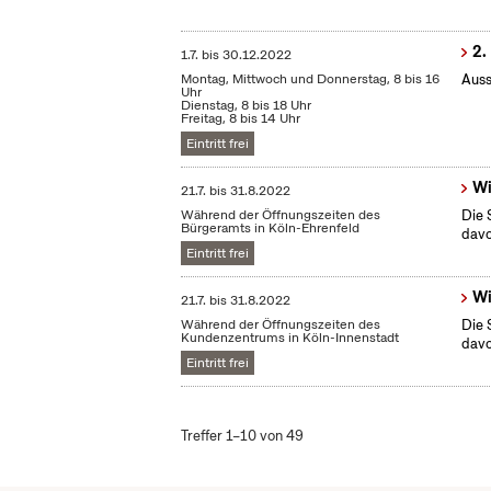
2.
1.7.
bis
30.12.2022
Montag, Mittwoch und Donnerstag, 8 bis 16
Auss
Uhr
Dienstag, 8 bis 18 Uhr
Freitag, 8 bis 14 Uhr
Eintritt frei
Wi
21.7.
bis
31.8.2022
Während der Öffnungszeiten des
Die 
Bürgeramts in Köln-Ehrenfeld
dav
Eintritt frei
Wi
21.7.
bis
31.8.2022
Während der Öffnungszeiten des
Die 
Kundenzentrums in Köln-Innenstadt
dav
Eintritt frei
Treffer 1–10 von 49