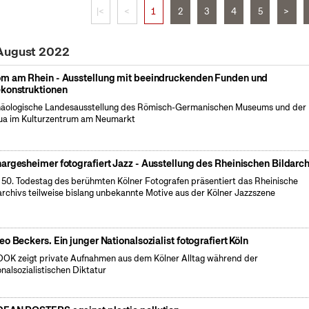
|<
<
1
2
3
4
5
>
 August 2022
m am Rhein - Ausstellung mit beeindruckenden Funden und
konstruktionen
äologische Landesausstellung des Römisch-Germanischen Museums und der
a im Kulturzentrum am Neumarkt
argesheimer fotografiert Jazz - Ausstellung des Rheinischen Bildarch
50. Todestag des berühmten Kölner Fotografen präsentiert das Rheinische
archivs teilweise bislang unbekannte Motive aus der Kölner Jazzszene
eo Beckers. Ein junger Nationalsozialist fotografiert Köln
OK zeigt private Aufnahmen aus dem Kölner Alltag während der
onalsozialistischen Diktatur