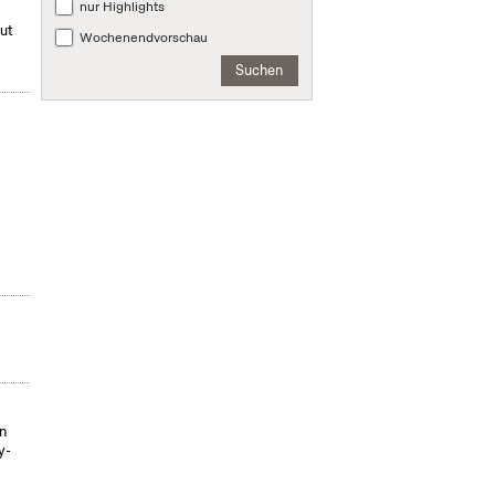
nur Highlights
mut
Wochenendvorschau
Suchen
on
y-