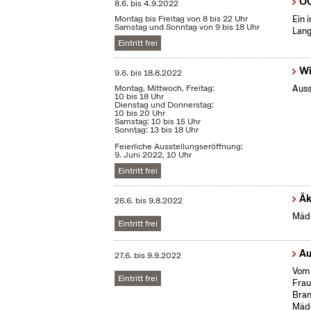
OC
8.6.
bis
4.9.2022
Montag bis Freitag von 8 bis 22 Uhr
Ein 
Samstag und Sonntag von 9 bis 18 Uhr
Lang
Eintritt frei
Wi
9.6.
bis
18.8.2022
Montag, Mittwoch, Freitag:
Auss
10 bis 18 Uhr
Dienstag und Donnerstag:
10 bis 20 Uhr
Samstag: 10 bis 15 Uhr
Sonntag: 13 bis 18 Uhr
Feierliche Ausstellungseröffnung:
9. Juni 2022, 10 Uhr
Eintritt frei
Äk
26.6.
bis
9.8.2022
Mädc
Eintritt frei
Au
27.6.
bis
9.9.2022
Vom 
Eintritt frei
Frau
Bran
Mäd