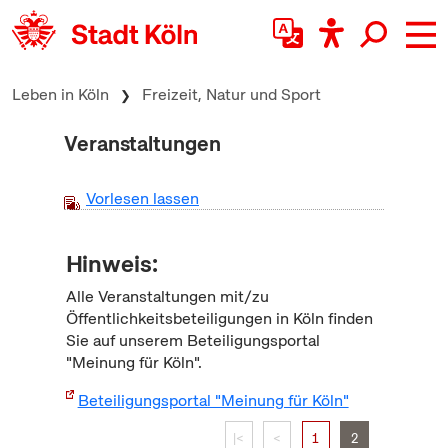
zum Inhalt springen
Leben in Köln
Freizeit, Natur und Sport
Veranstaltungen
Vorlesen lassen
Hinweis:
Alle Veranstaltungen mit/zu
Öffentlichkeitsbeteiligungen in Köln finden
Sie auf unserem Beteiligungsportal
"Meinung für Köln".
Beteiligungsportal "Meinung für Köln"
|<
<
1
2