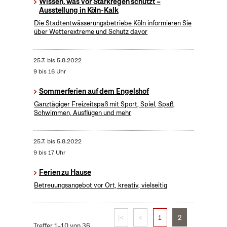
Wissen, was vor Starkregen schützt –
Ausstellung in Köln-Kalk
Die Stadtentwässerungsbetriebe Köln informieren Sie
über Wetterextreme und Schutz davor
25.7.
bis
5.8.2022
9 bis 16 Uhr
Sommerferien auf dem Engelshof
Ganztägiger Freizeitspaß mit Sport, Spiel, Spaß,
Schwimmen, Ausflügen und mehr
25.7.
bis
5.8.2022
9 bis 17 Uhr
Ferien zu Hause
Betreuungsangebot vor Ort, kreativ, vielseitig
|<
<
1
2
Treffer 1–10 von 36