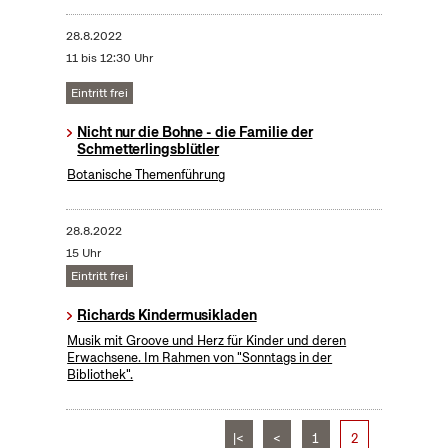
28.8.2022
11 bis 12:30 Uhr
Eintritt frei
Nicht nur die Bohne - die Familie der
Schmetterlingsblütler
Botanische Themenführung
28.8.2022
15 Uhr
Eintritt frei
Richards Kindermusikladen
Musik mit Groove und Herz für Kinder und deren
Erwachsene. Im Rahmen von "Sonntags in der
Bibliothek".
|<
<
1
2