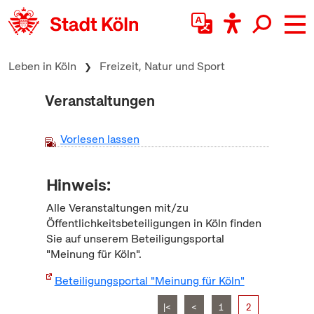
zum Inhalt springen
Leben in Köln
Freizeit, Natur und Sport
Veranstaltungen
Vorlesen lassen
Hinweis:
Alle Veranstaltungen mit/zu
Öffentlichkeitsbeteiligungen in Köln finden
Sie auf unserem Beteiligungsportal
"Meinung für Köln".
Beteiligungsportal "Meinung für Köln"
|<
<
1
2