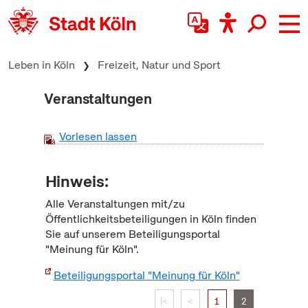
zum Inhalt springen
Leben in Köln
Freizeit, Natur und Sport
Veranstaltungen
Vorlesen lassen
Hinweis:
Alle Veranstaltungen mit/zu
Öffentlichkeitsbeteiligungen in Köln finden
Sie auf unserem Beteiligungsportal
"Meinung für Köln".
Beteiligungsportal "Meinung für Köln"
|<
<
1
2