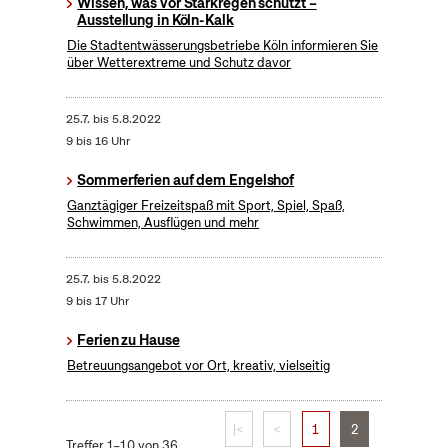
Wissen, was vor Starkregen schützt –
Ausstellung in Köln-Kalk
Die Stadtentwässerungsbetriebe Köln informieren Sie
über Wetterextreme und Schutz davor
25.7.
bis
5.8.2022
9 bis 16 Uhr
Sommerferien auf dem Engelshof
Ganztägiger Freizeitspaß mit Sport, Spiel, Spaß,
Schwimmen, Ausflügen und mehr
25.7.
bis
5.8.2022
9 bis 17 Uhr
Ferien zu Hause
Betreuungsangebot vor Ort, kreativ, vielseitig
|<
<
1
2
Treffer 1–10 von 36