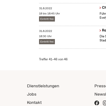
Ch
31.8.2022
18 bis 18:45 Uhr
Führ
Evel
Eintritt frei
Ro
31.8.2022
18:30 Uhr
Die 
Stad
Eintritt frei
Treffer 41–46 von 46
Dienstleistungen
Press
Jobs
Newsl
Kontakt