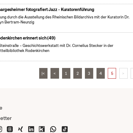
argesheimer fotografiert Jazz - Kuratorenführung
ung durch die Ausstellung des Rheinischen Bildarchivs mit der Kuratorin Dr.
yn Bertram-Neunzig
denkirchen erinnert sich (49)
Steinstraße – Geschichtswerkstatt mit Dr. Cornelius Stecker in der
tteilbibliothek Rodenkirchen
|<
<
1
2
3
4
5
>
e
etter