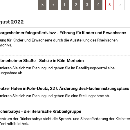
|<
<
1
2
3
4
5
>
ugust 2022
argesheimer fotografiert Jazz - Führung für Kinder und Erwachsene
ung für Kinder und Erwachsene durch die Ausstellung des Rheinischen
archivs.
tmerheimer Straße - Schule in Köln-Merheim
rmieren Sie sich zur Planung und geben Sie im Beteiligungsportal eine
lungnahme ab.
utzer Hafen in Köln-Deutz, 227. Änderung des Flächennutzungsplans
rmieren Sie sich zur Planung und geben Sie eine Stellungnahme ab.
cherbabys - die literarische Krabbelgruppe
entrum der Bücherbabys steht die Sprach- und Sinnesförderung der Kleinsten
Zentralbibliothek.