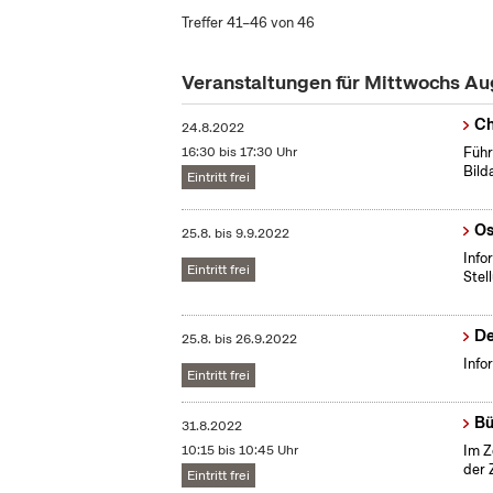
Treffer 41–46 von 46
Veranstaltungen für Mittwochs A
Ch
24.8.2022
16:30 bis 17:30 Uhr
Führ
Bild
Eintritt frei
Os
25.8.
bis
9.9.2022
Info
Eintritt frei
Stel
De
25.8.
bis
26.9.2022
Info
Eintritt frei
Bü
31.8.2022
10:15 bis 10:45 Uhr
Im Z
der 
Eintritt frei