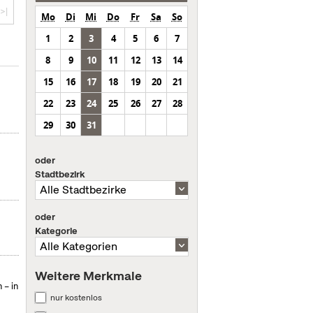
>|
Mo
Di
Mi
Do
Fr
Sa
So
1
2
3
4
5
6
7
8
9
10
11
12
13
14
15
16
17
18
19
20
21
22
23
24
25
26
27
28
29
30
31
oder
Stadtbezirk
oder
Kategorie
Weitere Merkmale
 – in
nur kostenlos