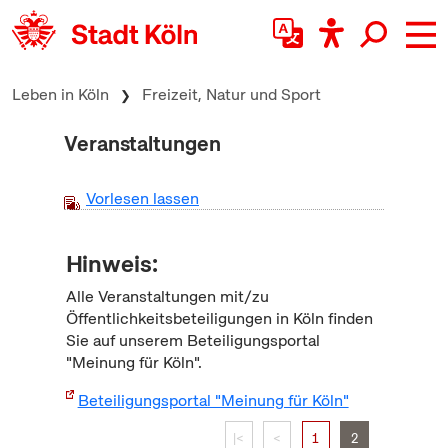
zum Inhalt springen
Leben in Köln
Freizeit, Natur und Sport
Veranstaltungen
Vorlesen lassen
Hinweis:
Alle Veranstaltungen mit/zu
Öffentlichkeitsbeteiligungen in Köln finden
Sie auf unserem Beteiligungsportal
"Meinung für Köln".
Beteiligungsportal "Meinung für Köln"
|<
<
1
2