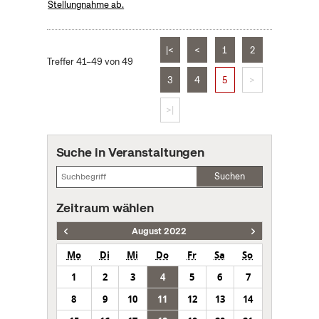
Stellungnahme ab.
|<
<
1
2
Treffer 41–49 von 49
3
4
5
>
>|
Suche in Veranstaltungen
Suchen
Zeitraum wählen
August 2022
Mo
Di
Mi
Do
Fr
Sa
So
1
2
3
4
5
6
7
8
9
10
11
12
13
14