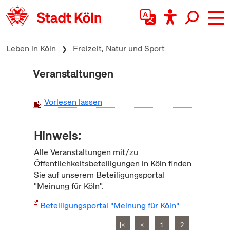
zum Inhalt springen
Leben in Köln
Freizeit, Natur und Sport
Veranstaltungen
Vorlesen lassen
Hinweis:
Alle Veranstaltungen mit/zu
Öffentlichkeitsbeteiligungen in Köln finden
Sie auf unserem Beteiligungsportal
"Meinung für Köln".
Beteiligungsportal "Meinung für Köln"
|<
<
1
2