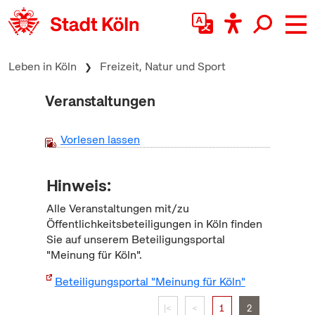
zum Inhalt springen
Leben in Köln
Freizeit, Natur und Sport
Veranstaltungen
Vorlesen lassen
Hinweis:
Alle Veranstaltungen mit/zu
Öffentlichkeitsbeteiligungen in Köln finden
Sie auf unserem Beteiligungsportal
"Meinung für Köln".
Beteiligungsportal "Meinung für Köln"
|<
<
1
2