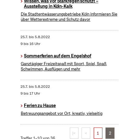
Wissen, was vor Starkregen schützt –
Ausstellung in Köln-Kalk
Die Stadtentwässerungsbetriebe Köln informieren Sie
über Wetterextreme und Schutz davor
25.7.
bis
5.8.2022
9 bis 16 Uhr
Sommerferien auf dem Engelshof
Ganztägiger Freizeitspaß mit Sport, Spiel, Spaß,
Schwimmen, Ausflügen und mehr
25.7.
bis
5.8.2022
9 bis 17 Uhr
Ferien zu Hause
Betreuungsangebot vor Ort, kreativ, vielseitig
|<
<
1
2
Treffer 1–10 von 36