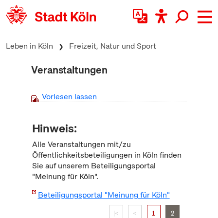
zum Inhalt springen
Leben in Köln
Freizeit, Natur und Sport
Veranstaltungen
Vorlesen lassen
Hinweis:
Alle Veranstaltungen mit/zu
Öffentlichkeitsbeteiligungen in Köln finden
Sie auf unserem Beteiligungsportal
"Meinung für Köln".
Beteiligungsportal "Meinung für Köln"
|<
<
1
2