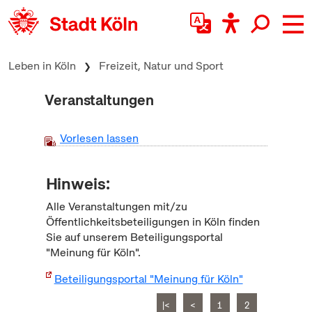
zum Inhalt springen
Leben in Köln
Freizeit, Natur und Sport
Veranstaltungen
Vorlesen lassen
Hinweis:
Alle Veranstaltungen mit/zu
Öffentlichkeitsbeteiligungen in Köln finden
Sie auf unserem Beteiligungsportal
"Meinung für Köln".
Beteiligungsportal "Meinung für Köln"
|<
<
1
2