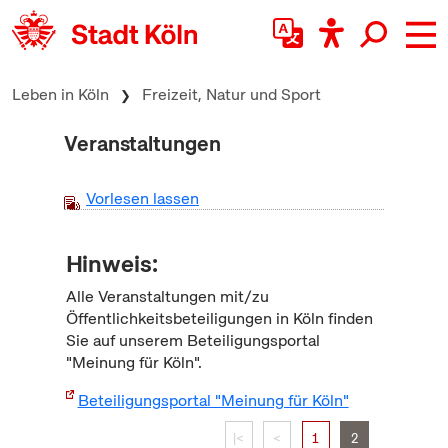
zum Inhalt springen
Leben in Köln
Freizeit, Natur und Sport
Veranstaltungen
Vorlesen lassen
Hinweis:
Alle Veranstaltungen mit/zu
Öffentlichkeitsbeteiligungen in Köln finden
Sie auf unserem Beteiligungsportal
"Meinung für Köln".
Beteiligungsportal "Meinung für Köln"
|<
<
1
2