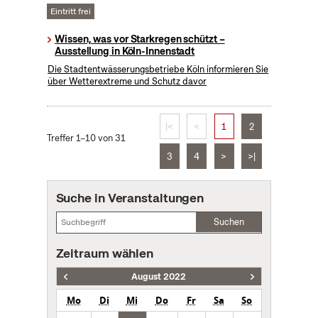
Eintritt frei
Wissen, was vor Starkregen schützt –
Ausstellung in Köln-Innenstadt
Die Stadtentwässerungsbetriebe Köln informieren Sie
über Wetterextreme und Schutz davor
|<
<
1
2
Treffer 1–10 von 31
3
4
>
>|
Suche in Veranstaltungen
Suchen
Zeitraum wählen
August 2022
Mo
Di
Mi
Do
Fr
Sa
So