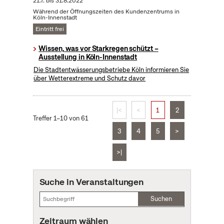
21.7.
bis
31.8.2022
Während der Öffnungszeiten des Kundenzentrums in
Köln-Innenstadt
Eintritt frei
Wissen, was vor Starkregen schützt –
Ausstellung in Köln-Innenstadt
Die Stadtentwässerungsbetriebe Köln informieren Sie
über Wetterextreme und Schutz davor
|<
<
1
2
Treffer 1–10 von 61
3
4
5
>
>|
Suche in Veranstaltungen
Suchen
Zeitraum wählen