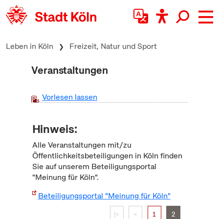
zum Inhalt springen
Leben in Köln
Freizeit, Natur und Sport
Veranstaltungen
Vorlesen lassen
Hinweis:
Alle Veranstaltungen mit/zu
Öffentlichkeitsbeteiligungen in Köln finden
Sie auf unserem Beteiligungsportal
"Meinung für Köln".
Beteiligungsportal "Meinung für Köln"
|<
<
1
2