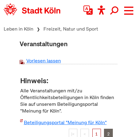
zum Inhalt springen
Leben in Köln
Freizeit, Natur und Sport
Veranstaltungen
Vorlesen lassen
Hinweis:
Alle Veranstaltungen mit/zu
Öffentlichkeitsbeteiligungen in Köln finden
Sie auf unserem Beteiligungsportal
"Meinung für Köln".
Beteiligungsportal "Meinung für Köln"
|<
<
1
2