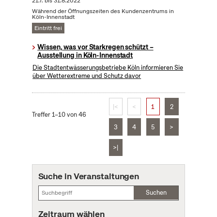
21.7.
bis
31.8.2022
Während der Öffnungszeiten des Kundenzentrums in
Köln-Innenstadt
Eintritt frei
Wissen, was vor Starkregen schützt –
Ausstellung in Köln-Innenstadt
Die Stadtentwässerungsbetriebe Köln informieren Sie
über Wetterextreme und Schutz davor
|<
<
1
2
Treffer 1–10 von 46
3
4
5
>
>|
Suche in Veranstaltungen
Suchen
Zeitraum wählen